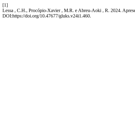
[1]
Lessa , C.H., Procópio-Xavier , M.R. e Abreu-Aoki , R. 2024. Apres
DOI:https://doi.org/10.47677/gluks.v24i1.460.