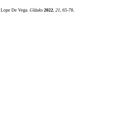
e Lope De Vega.
Gláuks
2022
,
21
, 65-78.