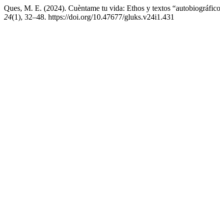
Ques, M. E. (2024). Cuèntame tu vida: Ethos y textos “autobiográfic
24
(1), 32–48. https://doi.org/10.47677/gluks.v24i1.431