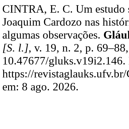
CINTRA, E. C. Um estudo so
Joaquim Cardozo nas história
algumas observações.
Gláuk
[S. l.]
, v. 19, n. 2, p. 69–8
10.47677/gluks.v19i2.146.
https://revistaglauks.ufv.br
em: 8 ago. 2026.