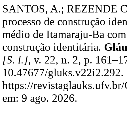
SANTOS, A.; REZENDE CAP
processo de construção iden
médio de Itamaraju-Ba com 
construção identitária.
Gláu
[S. l.]
, v. 22, n. 2, p. 161–
10.47677/gluks.v22i2.292.
https://revistaglauks.ufv.br
em: 9 ago. 2026.