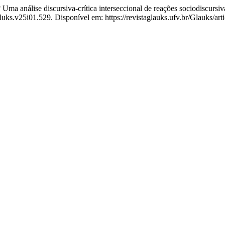
nálise discursiva-crítica interseccional de reações sociodiscursiva
luks.v25i01.529. Disponível em: https://revistaglauks.ufv.br/Glauks/ar