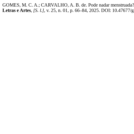
GOMES, M. C. A.; CARVALHO, A. B. de. Pode nadar menstruada? Uma a
Letras e Artes
,
[S. l.]
, v. 25, n. 01, p. 66–84, 2025. DOI: 10.47677/g