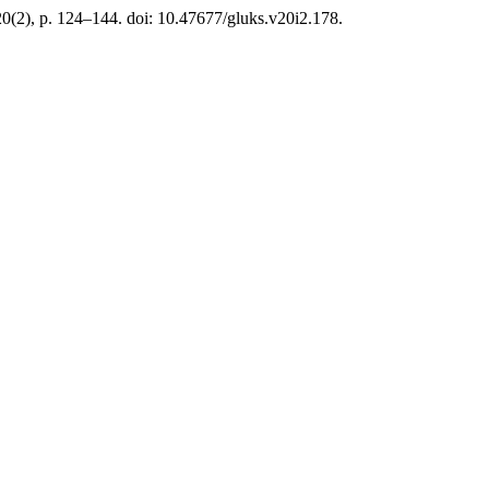
20(2), p. 124–144. doi: 10.47677/gluks.v20i2.178.