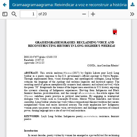
Gramaagramaagrama: Reivindicar a voz e reconstruir a história em Whereas, de Layli Long Soldier