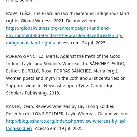
PAIVA, Luísa. The Brazilian law threatening Indigenous land
rights. Global Witness, 2021. Disponível em:
https://globalwitness.org/en/campaigns/land-and-
environmental-defenders/the-brazilian-law-threatening-
indigenous-land-rights/
. Acesso em: 24 jul. 2025.
PORRAS-SÁNCHEZ, María. Against the myth of the Good
Indian: Layli Long Soldier’s Whereas. In: SÁNCHEZ-PARDO,
Esther; BURILLO, Rosa; PORRAS SÁNCHEZ, María (org.).
Women poets and myth in the 20th and 21st centuries: on
Sappho’s website. Newcastle upon Tyne: Cambridge
Scholars Publishing, 2018.
RADER, Dean. Review: Whereas by Layli Long Soldier.
Resenha de: LONG SOLDIER, Layli. Whereas. Disponível em:
http://blog.pshares.org/index.php/review-whereas-by-layli-
long-soldier/
. Acesso em: 19 jul. 2025.