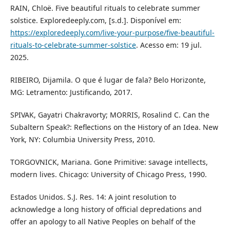
RAIN, Chloë. Five beautiful rituals to celebrate summer
solstice. Exploredeeply.com, [s.d.]. Disponível em:
https://exploredeeply.com/live-your-purpose/five-beautiful-
rituals-to-celebrate-summer-solstice
. Acesso em: 19 jul.
2025.
RIBEIRO, Dijamila. O que é lugar de fala? Belo Horizonte,
MG: Letramento: Justificando, 2017.
SPIVAK, Gayatri Chakravorty; MORRIS, Rosalind C. Can the
Subaltern Speak?: Reflections on the History of an Idea. New
York, NY: Columbia University Press, 2010.
TORGOVNICK, Mariana. Gone Primitive: savage intellects,
modern lives. Chicago: University of Chicago Press, 1990.
Estados Unidos. S.J. Res. 14: A joint resolution to
acknowledge a long history of official depredations and
offer an apology to all Native Peoples on behalf of the