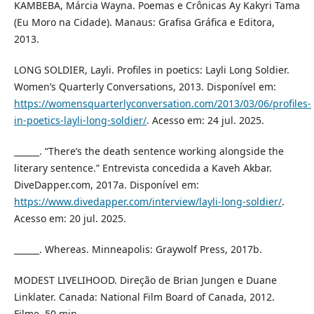
KAMBEBA, Márcia Wayna. Poemas e Crônicas Ay Kakyri Tama
(Eu Moro na Cidade). Manaus: Grafisa Gráfica e Editora,
2013.
LONG SOLDIER, Layli. Profiles in poetics: Layli Long Soldier.
Women’s Quarterly Conversations, 2013. Disponível em:
https://womensquarterlyconversation.com/2013/03/06/profiles-
in-poetics-layli-long-soldier/
. Acesso em: 24 jul. 2025.
______. “There’s the death sentence working alongside the
literary sentence.” Entrevista concedida a Kaveh Akbar.
DiveDapper.com, 2017a. Disponível em:
https://www.divedapper.com/interview/layli-long-soldier/
.
Acesso em: 20 jul. 2025.
______. Whereas. Minneapolis: Graywolf Press, 2017b.
MODEST LIVELIHOOD. Direção de Brian Jungen e Duane
Linklater. Canada: National Film Board of Canada, 2012.
Filme, 50 min.