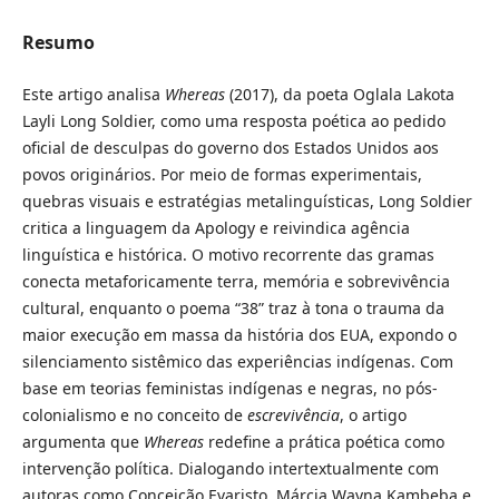
Resumo
Este artigo analisa
Whereas
(2017), da poeta Oglala Lakota
Layli Long Soldier, como uma resposta poética ao pedido
oficial de desculpas do governo dos Estados Unidos aos
povos originários. Por meio de formas experimentais,
quebras visuais e estratégias metalinguísticas, Long Soldier
critica a linguagem da Apology e reivindica agência
linguística e histórica. O motivo recorrente das gramas
conecta metaforicamente terra, memória e sobrevivência
cultural, enquanto o poema “38” traz à tona o trauma da
maior execução em massa da história dos EUA, expondo o
silenciamento sistêmico das experiências indígenas. Com
base em teorias feministas indígenas e negras, no pós-
colonialismo e no conceito de
escrevivência
, o artigo
argumenta que
Whereas
redefine a prática poética como
intervenção política. Dialogando intertextualmente com
autoras como Conceição Evaristo, Márcia Wayna Kambeba e