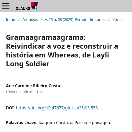
Início
/
Arquivos
/
v. 25 n. 03 (2025): Estudos literários
/
Vários
Gramaagramaagrama:
Reivindicar a voz e reconstruir a
história em Whereas, de Layli
Long Soldier
Ane Caroline Ribeiro Costa
Universidade de Utica
DOI:
https://doi.org/10.47677/gluks.v25i03.553
Palavras-chave:
Joaquim Cardozo. Poesia e paisagem