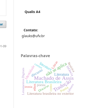
Qualis A4
ar
Contato:
glauks@ufv.br
01-09
Palavras-chave
Libras
não se aplica
literatura
Retórica
contos
Identidade
Infância
Letramentos Digitais
discurso
Literatura
Machado de Assis
Tradução
Literatura Brasileira
poesia
Gênero
conto
Discurso
ethos
ironia
Poesia
Literatura brasileira no exterior