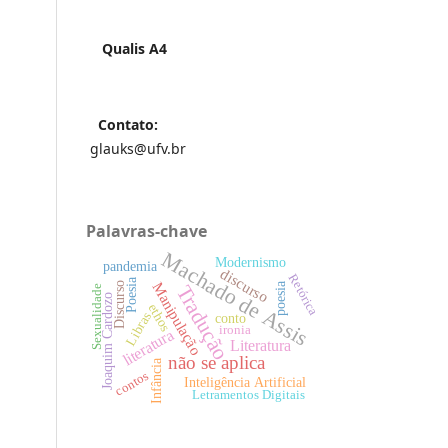
Qualis A4
Contato:
glauks@ufv.br
Palavras-chave
Machado de Assis
Modernismo
pandemia
discurso
Retórica
Poesia
Manipulação
poesia
Discurso
Tradução
Sexualidade
Joaquim Cardozo
ethos
Libras
conto
ironia
literatura
Literatura
não se aplica
Infância
contos
Inteligência Artificial
Letramentos Digitais