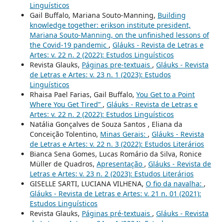
Linguísticos
Gail Buffalo, Mariana Souto-Manning,
Building
knowledge together: erikson institute president,
Mariana Souto-Manning, on the unfinished lessons of
the Covid-19 pandemic
,
Gláuks - Revista de Letras e
Artes: v. 22 n. 2 (2022): Estudos Linguísticos
Revista Glauks,
Páginas pre-textuais
,
Gláuks - Revista
de Letras e Artes: v. 23 n. 1 (2023): Estudos
Linguísticos
Rhaisa Pael Farias, Gail Buffalo,
You Get to a Point
Where You Get Tired”
,
Gláuks - Revista de Letras e
Artes: v. 22 n. 2 (2022): Estudos Linguísticos
Natália Gonçalves de Souza Santos , Eliana da
Conceição Tolentino,
Minas Gerais:
,
Gláuks - Revista
de Letras e Artes: v. 22 n. 3 (2022): Estudos Literários
Bianca Sena Gomes, Lucas Romário da Silva, Ronice
Müller de Quadros,
Apresentação
,
Gláuks - Revista de
Letras e Artes: v. 23 n. 2 (2023): Estudos Literários
GISELLE SARTI, LUCIANA VILHENA,
O fio da navalha:
,
Gláuks - Revista de Letras e Artes: v. 21 n. 01 (2021):
Estudos Linguísticos
Revista Glauks,
Páginas pré-textuais
,
Gláuks - Revista