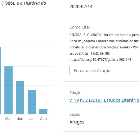
 (1986), e a
História da
2020-02-14
Como Citar
CINTRA, E. C. (2020). Um estudo sobre a pre
lírica de Joaquim Cardozo nas histórias de lit
brasileira: algumas observações.
Gláuks - Revi
Letras E Artes
,
19
(2), 69–88.
https://doi.org/10.47677/gluks.v19i2.146
Fomatos de Citação
Edição
v. 19 n. 2 (2019): Estudos Literári
Seção
Artigos