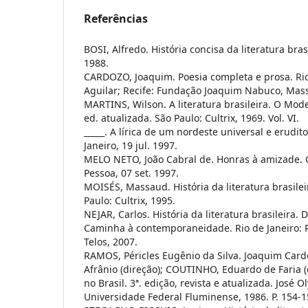
Referências
BOSI, Alfredo. História concisa da literatura brasi
1988.
CARDOZO, Joaquim. Poesia completa e prosa. Rio
Aguilar; Recife: Fundação Joaquim Nabuco, Mas
MARTINS, Wilson. A literatura brasileira. O Mode
ed. atualizada. São Paulo: Cultrix, 1969. Vol. VI.
_____. A lírica de um nordeste universal e erudito
Janeiro, 19 jul. 1997.
MELO NETO, João Cabral de. Honras à amizade. C
Pessoa, 07 set. 1997.
MOISÉS, Massaud. História da literatura brasile
Paulo: Cultrix, 1995.
NEJAR, Carlos. História da literatura brasileira. 
Caminha à contemporaneidade. Rio de Janeiro:
Telos, 2007.
RAMOS, Péricles Eugênio da Silva. Joaquim Car
Afrânio (direção); COUTINHO, Eduardo de Faria (c
no Brasil. 3ª. edição, revista e atualizada. José 
Universidade Federal Fluminense, 1986. P. 154-1