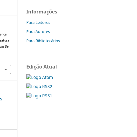
Informações
Para Leitores
Para Autores
sença
Para Bibliotecários
eratura
sta De
Edição Atual
os