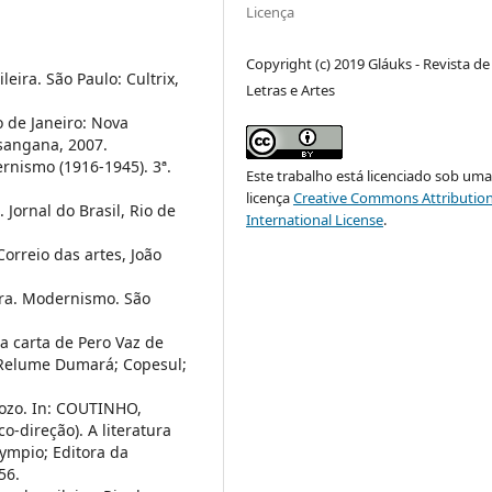
Licença
Copyright (c) 2019 Gláuks - Revista de
leira. São Paulo: Cultrix,
Letras e Artes
 de Janeiro: Nova
sangana, 2007.
rnismo (1916-1945). 3ª.
Este trabalho está licenciado sob um
licença
Creative Commons Attribution
. Jornal do Brasil, Rio de
International License
.
orreio das artes, João
ira. Modernismo. São
Da carta de Pero Vaz de
 Relume Dumará; Copesul;
dozo. In: COUTINHO,
o-direção). A literatura
Olympio; Editora da
56.