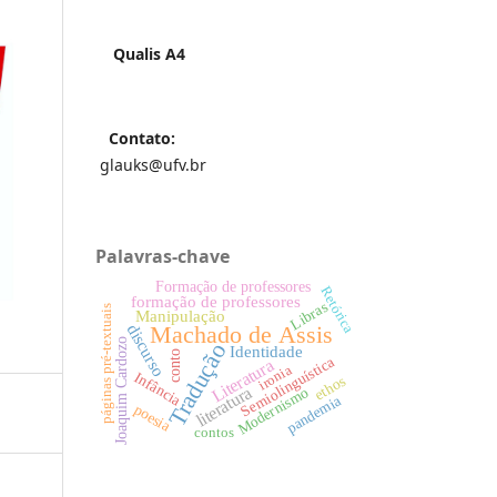
Qualis A4
Contato:
glauks@ufv.br
Palavras-chave
Formação de professores
Retórica
formação de professores
Libras
páginas pré-textuais
Manipulação
discurso
Machado de Assis
Joaquim Cardozo
Tradução
Identidade
conto
Semiolinguística
Literatura
ironia
Infância
ethos
literatura
Modernismo
pandemia
poesia
contos