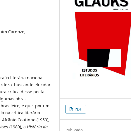
quim Cardozo,
afia literária nacional
ardozo, buscando elucidar
ura crítica desse poeta.
algumas obras
brasileiro, e que, por um
PDF
 na crítica literária
r Afrânio Coutinho (1959),
isés (1989), a
História da
Publicado