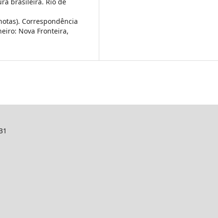
ra brasileira. Rio de
notas). Correspondência
iro: Nova Fronteira,
131