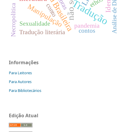
Literatura Brasileira
Análise de Discurso
Libras
ethos
Tradução
conto
Manipulação
Necropolítica
Sexualidade
pandemia
contos
Tradução literária
Informações
Para Leitores
Para Autores
Para Bibliotecários
Edição Atual