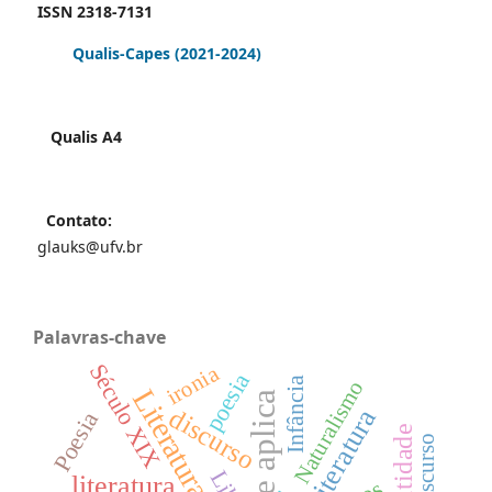
ISSN 2318-7131
Qualis-Capes
(2021-2024)
Qualis A4
Contato:
glauks@ufv.br
Palavras-chave
Século XIX
ironia
poesia
Infância
Naturalismo
não se aplica
discurso
Literatura
Poesia
Identidade
literatura