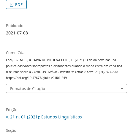
PDF
Publicado
2021-07-08
Como Citar
Leal, . G. M. S., & PAIVA DE VILHENA LEITE, L. (2021). O fio da navalha: : na
política das vozes sobrepostas e dissonantes quando o medo entra em cena nos
discursos sobre a COVID-19.
Gláuks - Revista De Letras E Artes
,
21
(01), 327–348.
https://doi.org/10.47677/gluks.v21i01.249
Fomatos de Citação
Edição
v. 21 n. 01 (2021): Estudos Linguísticos
Seção