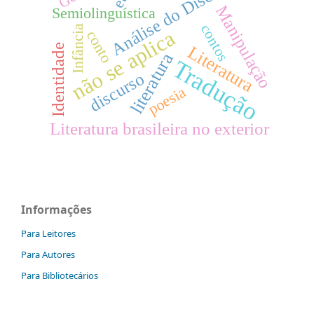
Análise do Discurso
Manipulação
Semiolinguística
contos
Infância
não se aplica
conto
Literatura
Identidade
literatura
Tradução
discurso
poesia
Literatura brasileira no exterior
Informações
Para Leitores
Para Autores
Para Bibliotecários