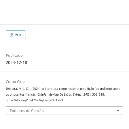
PDF
Publicado
2024-12-18
Como Citar
Teixeira, M. J. G. . (2024). A literatura como história: uma lição (ou truísmo) sobre
os oitocentos francês.
Gláuks - Revista De Letras E Artes
,
24
(3), 305–318.
https://doi.org/10.47677/gluks.v24i3.489
Fomatos de Citação