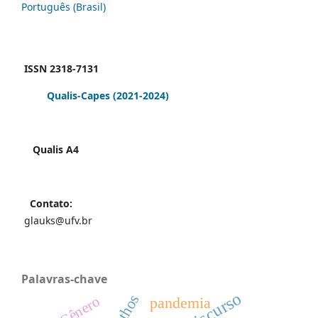
Português (Brasil)
ISSN 2318-7131
Qualis-Capes
(2021-2024)
Qualis A4
Contato:
glauks@ufv.br
Palavras-chave
ethos
Gênero
pandemia