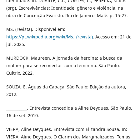
identidade. In: DUARTE, C.L.; CÔRTES, C.; PEREIRA, M.R.A
(org). Escrevivências: Identidade, gênero e violência, na
obra de Conceição Evaristo. Rio de Janeiro: Malê. p. 15-27.
MS. (revista). Disponível em:
https://pt.wikipedia.org/wiki/Ms._(revista)
. Acesso em: 21 de
jul. 2025.
MURDOCK, Maureen. A jornada da heroína: a busca da
mulher para se reconectar com o feminino. São Paulo:
Cultrix, 2022.
SOUZA, E. Águas da Cabaça. São Paulo: Edição da autora,
2012.
___________, Entrevista concedida a Aline Deyques. São Paulo,
16 de set. 2010.
VIERA, Aline Deyques. Entrevista com Elizandra Souza. In:
VIERA, Aline Deyques. O Clarim dos Marginalizados: Temas