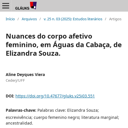
Início
/
Arquivos
/
v. 25 n. 03 (2025): Estudos literários
/
Artigos
Nuances do corpo afetivo
feminino, em Águas da Cabaça, de
Elizandra Souza.
Aline Deyques Viera
Cederj/UFF
DOI:
https://doi.org/10.47677/gluks.v25i03.551
Palavras-chave:
Palabras clave: Elizandra Souza;
escrevivência; cuerpo femenino negro; literatura marginal;
ancestralidad.