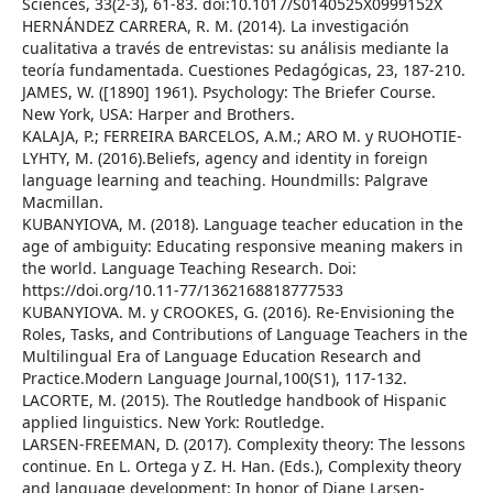
Sciences, 33(2-3), 61-83. doi:10.1017/S0140525X0999152X
HERNÁNDEZ CARRERA, R. M. (2014). La investigación
cualitativa a través de entrevistas: su análisis mediante la
teoría fundamentada. Cuestiones Pedagógicas, 23, 187-210.
JAMES, W. ([1890] 1961). Psychology: The Briefer Course.
New York, USA: Harper and Brothers.
KALAJA, P.; FERREIRA BARCELOS, A.M.; ARO M. y RUOHOTIE-
LYHTY, M. (2016).Beliefs, agency and identity in foreign
language learning and teaching. Houndmills: Palgrave
Macmillan.
KUBANYIOVA, M. (2018). Language teacher education in the
age of ambiguity: Educating responsive meaning makers in
the world. Language Teaching Research. Doi:
https://doi.org/10.11-77/1362168818777533
KUBANYIOVA. M. y CROOKES, G. (2016). Re-Envisioning the
Roles, Tasks, and Contributions of Language Teachers in the
Multilingual Era of Language Education Research and
Practice.Modern Language Journal,100(S1), 117-132.
LACORTE, M. (2015). The Routledge handbook of Hispanic
applied linguistics. New York: Routledge.
LARSEN-FREEMAN, D. (2017). Complexity theory: The lessons
continue. En L. Ortega y Z. H. Han. (Eds.), Complexity theory
and language development: In honor of Diane Larsen-