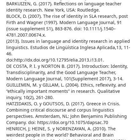
BARKUIZEN, G. (2017). Reflections on language teacher
identity research. New York, USA: Routledge.
BLOCK, D. (2007). The rise of identity in SLA research, post
Firth and Wagner (1997). Modern Language Journal, 91
(issue supplement S1), 863-876. doi: 10.1111/j.1540–
4781.2007.00674.x.
(2013). Issues in language and identity research in applied
linguistics. Estudios de Lingüística Inglesa Aplicada,13, 11-
46.
doi:http://dx.doi.org/10.12795/elia.2013.i13.01.
DE COSTA, P. I. y NORTON B. (2017). Introduction: Identity,
Transdisciplinarity, and the Good Language Teacher,
Modern Language Journal, 101(Supplement 2017), 3-14.
GUILLEMIN, M. y GILLAM, L. (2004). Ethics, reflexivity, and
“ethically important moments” in research. Qualitative
inquiry, 10(2), 261-280.
HATZIDAKIS, O. y GOUTSOS, D. (2017). Greece in Crisis.
Combining critical discourse and corpus linguistics
perspectives. Amsterdam, NL: John Benjamins Publishing
Company. doi: https://doi.org/10.1075/dapsac.70
HENRICH, J; HEINE, S. y NORENZAYAN, A. (2010). The
weirdest people in the world? Behavioral and Brain