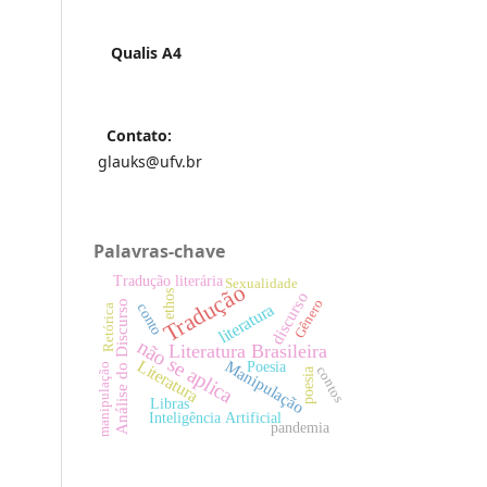
Qualis A4
Contato:
glauks@ufv.br
Palavras-chave
Tradução literária
Sexualidade
Tradução
ethos
discurso
Gênero
Análise do Discurso
literatura
conto
Retórica
não se aplica
Literatura Brasileira
Literatura
Manipulação
Poesia
manipulação
contos
poesia
Libras
Inteligência Artificial
pandemia