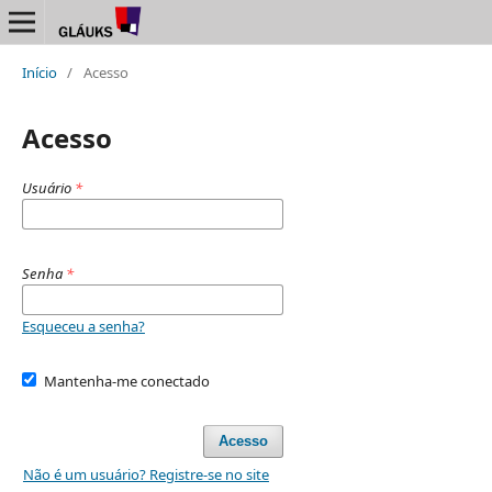
Início
/
Acesso
Acesso
Usuário
*
Senha
*
Esqueceu a senha?
Mantenha-me conectado
Acesso
Não é um usuário? Registre-se no site