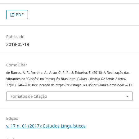
PDF
Publicado
2018-05-19
Como Citar
de Barros, A. F., Ferreira, A., Artur, C. R. R., & Teixeira, E. (2018). A Realização das
Vibrantes do “Globês” no Português Brasileiro.
Gláuks - Revista De Letras E Artes
,
17
(01), 246–260. Recuperado de https://revistaglauks.ufv.br/Glauks/article/view/13
Fomatos de Citação
Edição
v. 17 n. 01 (2017): Estudos Linguísticos