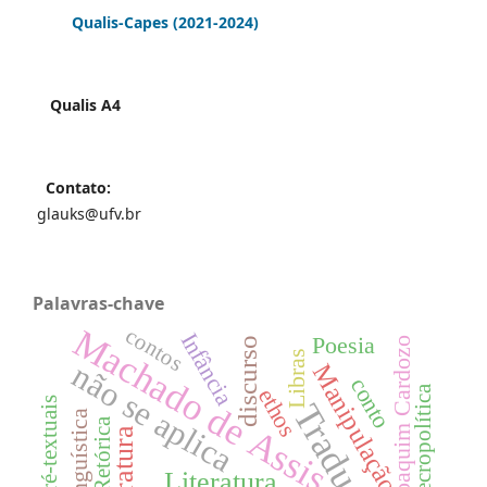
Qualis-Capes
(2021-2024)
Qualis A4
Contato:
glauks@ufv.br
Palavras-chave
Machado de Assis
contos
Infância
Poesia
Joaquim Cardozo
discurso
Libras
não se aplica
Manipulação
conto
Necropolítica
ethos
Tradução
Retórica
literatura
Literatura