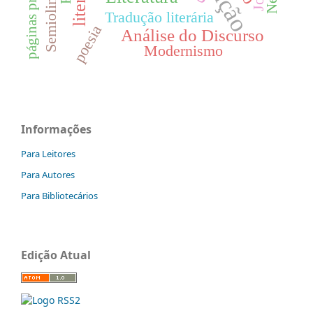
páginas pré-textuais
Semiolinguística
Tradução literária
poesia
Análise do Discurso
Modernismo
Informações
Para Leitores
Para Autores
Para Bibliotecários
Edição Atual