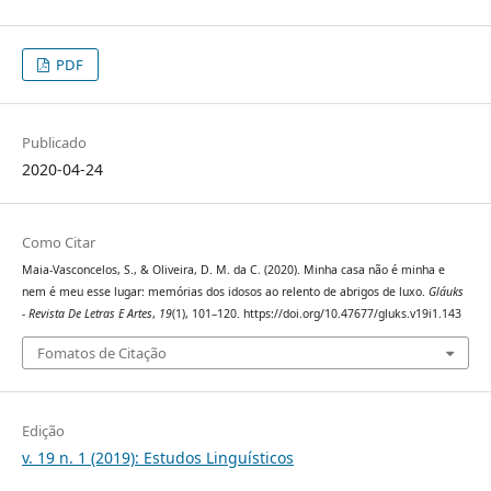
PDF
Publicado
2020-04-24
Como Citar
Maia-Vasconcelos, S., & Oliveira, D. M. da C. (2020). Minha casa não é minha e
nem é meu esse lugar: memórias dos idosos ao relento de abrigos de luxo.
Gláuks
- Revista De Letras E Artes
,
19
(1), 101–120. https://doi.org/10.47677/gluks.v19i1.143
Fomatos de Citação
Edição
v. 19 n. 1 (2019): Estudos Linguísticos