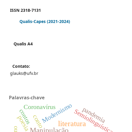
ISSN 2318-7131
Qualis-Capes
(2021-2024)
Qualis A4
Contato:
glauks@ufv.br
Palavras-chave
Modernismo
Coronavírus
pandemia
Semiolinguística
contos
conto
poesia
literatura
Manipulação