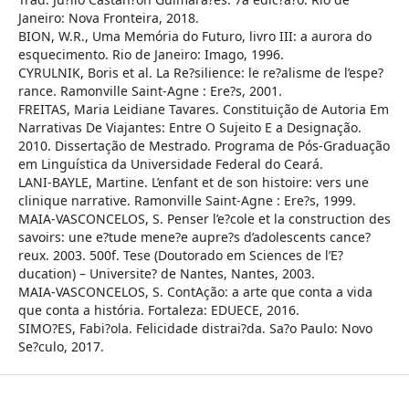
Janeiro: Nova Fronteira, 2018.
BION, W.R., Uma Memória do Futuro, livro III: a aurora do
esquecimento. Rio de Janeiro: Imago, 1996.
CYRULNIK, Boris et al. La Re?silience: le re?alisme de l’espe?
rance. Ramonville Saint-Agne : Ere?s, 2001.
FREITAS, Maria Leidiane Tavares. Constituição de Autoria Em
Narrativas De Viajantes: Entre O Sujeito E a Designação.
2010. Dissertação de Mestrado. Programa de Pós-Graduação
em Linguística da Universidade Federal do Ceará.
LANI-BAYLE, Martine. L’enfant et de son histoire: vers une
clinique narrative. Ramonville Saint-Agne : Ere?s, 1999.
MAIA-VASCONCELOS, S. Penser l’e?cole et la construction des
savoirs: une e?tude mene?e aupre?s d’adolescents cance?
reux. 2003. 500f. Tese (Doutorado em Sciences de l’E?
ducation) – Universite? de Nantes, Nantes, 2003.
MAIA-VASCONCELOS, S. ContAção: a arte que conta a vida
que conta a história. Fortaleza: EDUECE, 2016.
SIMO?ES, Fabi?ola. Felicidade distrai?da. Sa?o Paulo: Novo
Se?culo, 2017.