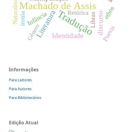
Naturalismo
Machado de Assis
ethos
Tradução
Literatura
Retórica
Infância
discurso
ironia
Libras
Gênero
Poesia
Identidade
Informações
Para Leitores
Para Autores
Para Bibliotecários
Edição Atual