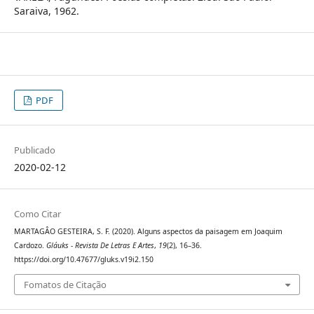
Saraiva, 1962.
PDF
Publicado
2020-02-12
Como Citar
MARTAGÂO GESTEIRA, S. F. (2020). Alguns aspectos da paisagem em Joaquim
Cardozo.
Gláuks - Revista De Letras E Artes
,
19
(2), 16–36.
https://doi.org/10.47677/gluks.v19i2.150
Fomatos de Citação