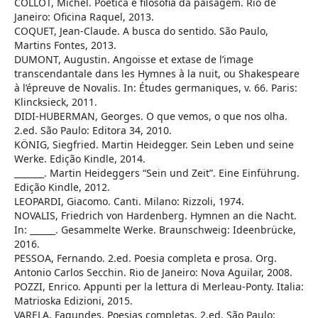
COLLOT, Michel. Poética e filosofia da paisagem. Rio de
Janeiro: Oficina Raquel, 2013.
COQUET, Jean-Claude. A busca do sentido. São Paulo,
Martins Fontes, 2013.
DUMONT, Augustin. Angoisse et extase de l’image
transcendantale dans les Hymnes à la nuit, ou Shakespeare
à l’épreuve de Novalis. In: Études germaniques, v. 66. Paris:
Klincksieck, 2011.
DIDI-HUBERMAN, Georges. O que vemos, o que nos olha.
2.ed. São Paulo: Editora 34, 2010.
KÖNIG, Siegfried. Martin Heidegger. Sein Leben und seine
Werke. Edição Kindle, 2014.
_______. Martin Heideggers “Sein und Zeit”. Eine Einführung.
Edição Kindle, 2012.
LEOPARDI, Giacomo. Canti. Milano: Rizzoli, 1974.
NOVALIS, Friedrich von Hardenberg. Hymnen an die Nacht.
In: ______. Gesammelte Werke. Braunschweig: Ideenbrücke,
2016.
PESSOA, Fernando. 2.ed. Poesia completa e prosa. Org.
Antonio Carlos Secchin. Rio de Janeiro: Nova Aguilar, 2008.
POZZI, Enrico. Appunti per la lettura di Merleau-Ponty. Italia:
Matrioska Edizioni, 2015.
VARELA, Fagundes. Poesias completas. 2.ed. São Paulo: