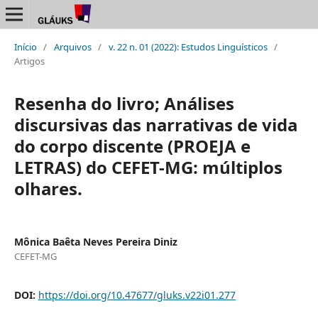
Início
/
Arquivos
/
v. 22 n. 01 (2022): Estudos Linguísticos
/
Artigos
Resenha do livro; Análises
discursivas das narrativas de vida
do corpo discente (PROEJA e
LETRAS) do CEFET-MG: múltiplos
olhares.
Mônica Baêta Neves Pereira Diniz
CEFET-MG
DOI:
https://doi.org/10.47677/gluks.v22i01.277