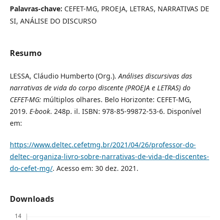
Palavras-chave:
CEFET-MG, PROEJA, LETRAS, NARRATIVAS DE
SI, ANÁLISE DO DISCURSO
Resumo
LESSA, Cláudio Humberto (Org.).
Análises discursivas das
narrativas de vida do corpo discente (PROEJA e LETRAS) do
CEFET-MG:
múltiplos olhares. Belo Horizonte: CEFET-MG,
2019.
E-book
. 248p. il. ISBN: 978-85-99872-53-6. Disponível
em:
https://www.deltec.cefetmg.br/2021/04/26/professor-do-
deltec-organiza-livro-sobre-narrativas-de-vida-de-discentes-
do-cefet-mg/
. Acesso em: 30 dez. 2021.
Downloads