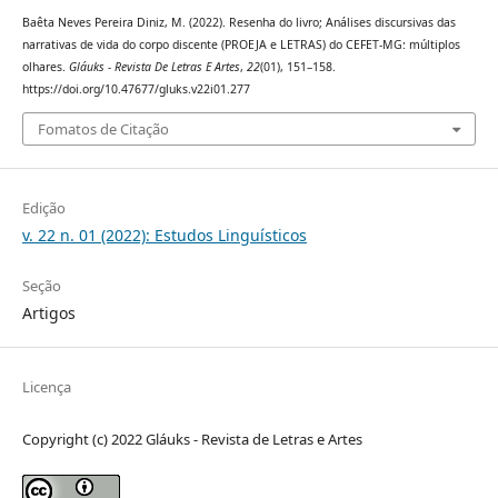
Baêta Neves Pereira Diniz, M. (2022). Resenha do livro; Análises discursivas das
narrativas de vida do corpo discente (PROEJA e LETRAS) do CEFET-MG: múltiplos
olhares.
Gláuks - Revista De Letras E Artes
,
22
(01), 151–158.
https://doi.org/10.47677/gluks.v22i01.277
Fomatos de Citação
Edição
v. 22 n. 01 (2022): Estudos Linguísticos
Seção
Artigos
Licença
Copyright (c) 2022 Gláuks - Revista de Letras e Artes