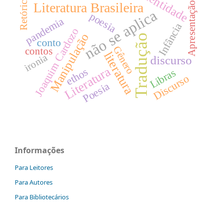
Identidade
Retórica
Literatura Brasileira
Apresentação
não se aplica
poesia
pandemia
Infância
Joaquim Cardozo
Manipulação
Tradução
conto
Gênero
contos
literatura
ironia
discurso
Literatura
ethos
Libras
Discurso
Poesia
Informações
Para Leitores
Para Autores
Para Bibliotecários