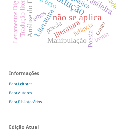
Análise do Discurso
Tradução
Letramentos Digitais
Tradução literária
discurso
Literatura
ethos
não se aplica
literatura
poesia
conto
Infância
ironia
Poesia
Manipulação
Informações
Para Leitores
Para Autores
Para Bibliotecários
Edição Atual