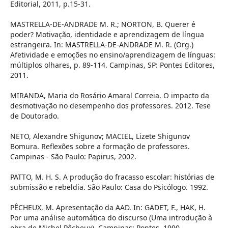
Editorial, 2011, p.15-31.
MASTRELLA-DE-ANDRADE M. R.; NORTON, B. Querer é
poder? Motivação, identidade e aprendizagem de língua
estrangeira. In: MASTRELLA-DE-ANDRADE M. R. (Org.)
Afetividade e emoções no ensino/aprendizagem de línguas:
múltiplos olhares, p. 89-114. Campinas, SP: Pontes Editores,
2011.
MIRANDA, Maria do Rosário Amaral Correia. O impacto da
desmotivação no desempenho dos professores. 2012. Tese
de Doutorado.
NETO, Alexandre Shigunov; MACIEL, Lizete Shigunov
Bomura. Reflexões sobre a formação de professores.
Campinas - São Paulo: Papirus, 2002.
PATTO, M. H. S. A produção do fracasso escolar: histórias de
submissão e rebeldia. São Paulo: Casa do Psicólogo. 1992.
PÊCHEUX, M. Apresentação da AAD. In: GADET, F., HAK, H.
Por uma análise automática do discurso (Uma introdução à
obra de Michel Pêcheux). Campinas: Pontes, 1990.