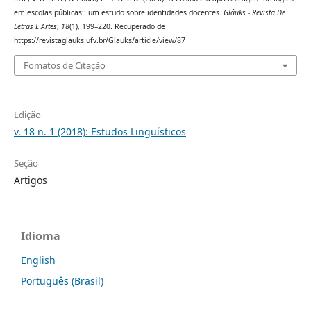
em escolas públicas:: um estudo sobre identidades docentes.
Gláuks - Revista De
Letras E Artes
,
18
(1), 199–220. Recuperado de
https://revistaglauks.ufv.br/Glauks/article/view/87
Fomatos de Citação
Edição
v. 18 n. 1 (2018): Estudos Linguísticos
Seção
Artigos
Idioma
English
Português (Brasil)