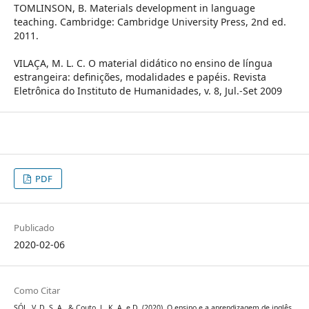
TOMLINSON, B. Materials development in language
teaching. Cambridge: Cambridge University Press, 2nd ed.
2011.
VILAÇA, M. L. C. O material didático no ensino de língua
estrangeira: definições, modalidades e papéis. Revista
Eletrônica do Instituto de Humanidades, v. 8, Jul.-Set 2009
PDF
Publicado
2020-02-06
Como Citar
SÓL, V. D. S. A., & Couto, L. K. A. e D. (2020). O ensino e a aprendizagem de inglês