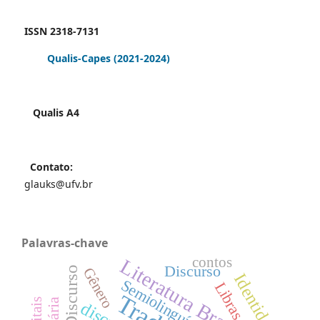
ISSN 2318-7131
Qualis-Capes
(2021-2024)
Qualis A4
Contato:
glauks@ufv.br
Palavras-chave
contos
Literatura Brasileira
Discurso
Gênero
Identidade
Semiolinguística
Libras