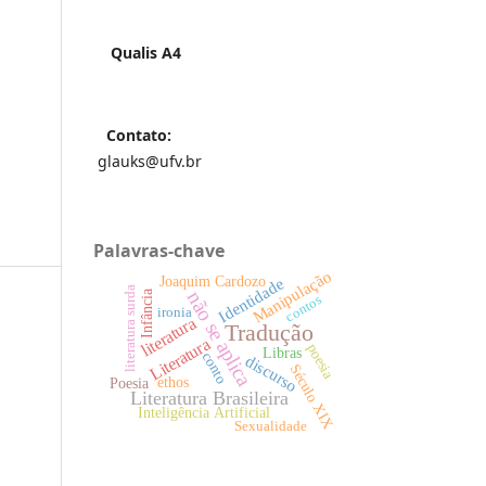
Qualis A4
Contato:
glauks@ufv.br
Palavras-chave
Manipulação
Joaquim Cardozo
Identidade
literatura surda
não se aplica
Infância
contos
ironia
literatura
Tradução
Literatura
poesia
Libras
conto
discurso
Século XIX
ethos
Poesia
Literatura Brasileira
Inteligência Artificial
Sexualidade