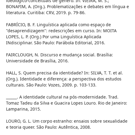
ideológico-conceituais de gênero. In: VIEIRA, M. S.;
BONAFIM, A. (Org.). Problematizações e debates em língua e
literatura. Curitiba: CRV, 2019. p. 79-86.
FABRÍCIO, B. F. Linguística aplicada como espaço de
"desaprendizagem": redescrições em curso. In: MOITA
LOPES, L. P. (Org.) Por uma Linguística Aplicada
INdisciplinar. São Paulo: Parábola Editorial, 2016.
FAIRCLOUGH, N. Discurso e mudança social. Brasília:
Universidade de Brasília, 2016.
HALL, S. Quem precisa da identidade? In: SILVA, T. T. et al.
(Org.). Identidade e diferença: a perspectiva dos estudos
culturais. São Paulo: Vozes, 2009. p. 103-133.
______. A identidade cultural na pós-modernidade. Trad.
Tomaz Tadeu da Silva e Guacira Lopes Louro. Rio de Janeiro:
Lamparina, 2015.
LOURO, G. L. Um corpo estranho: ensaios sobre sexualidade
e teoria queer. São Paulo: Autêntica, 2008.