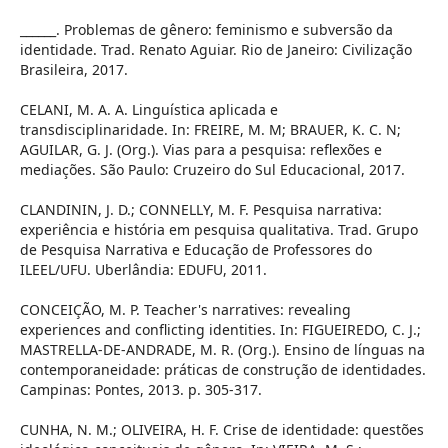
______. Problemas de gênero: feminismo e subversão da
identidade. Trad. Renato Aguiar. Rio de Janeiro: Civilização
Brasileira, 2017.
CELANI, M. A. A. Linguística aplicada e
transdisciplinaridade. In: FREIRE, M. M; BRAUER, K. C. N;
AGUILAR, G. J. (Org.). Vias para a pesquisa: reflexões e
mediações. São Paulo: Cruzeiro do Sul Educacional, 2017.
CLANDININ, J. D.; CONNELLY, M. F. Pesquisa narrativa:
experiência e história em pesquisa qualitativa. Trad. Grupo
de Pesquisa Narrativa e Educação de Professores do
ILEEL/UFU. Uberlândia: EDUFU, 2011.
CONCEIÇÃO, M. P. Teacher's narratives: revealing
experiences and conflicting identities. In: FIGUEIREDO, C. J.;
MASTRELLA-DE-ANDRADE, M. R. (Org.). Ensino de línguas na
contemporaneidade: práticas de construção de identidades.
Campinas: Pontes, 2013. p. 305-317.
CUNHA, N. M.; OLIVEIRA, H. F. Crise de identidade: questões