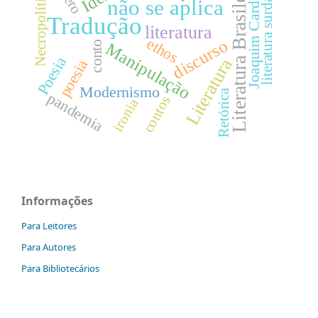
Literatura Brasileira
Joaquim Cardozo
Necropolítica
literatura surda
não se aplica
Tradução
literatura
ethos
discurso
conto
Manipulação
Poesia
Literatura
poesia
Modernismo
Retórica
pandemia
contos
ironia
Informações
Para Leitores
Para Autores
Para Bibliotecários