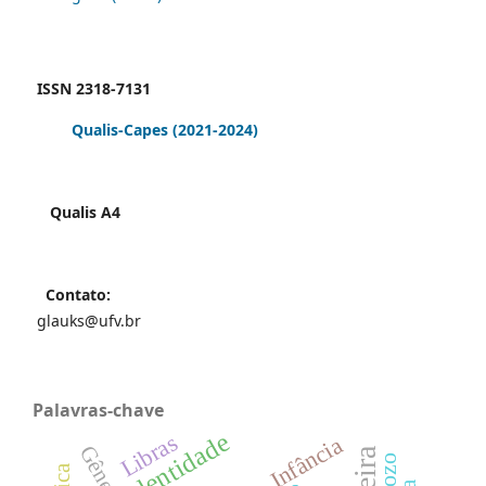
ISSN 2318-7131
Qualis-Capes
(2021-2024)
Qualis A4
Contato:
glauks@ufv.br
Palavras-chave
Identidade
Libras
Infância
Gênero