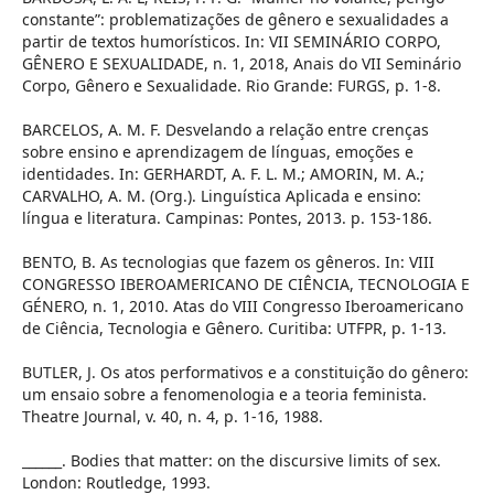
constante”: problematizações de gênero e sexualidades a
partir de textos humorísticos. In: VII SEMINÁRIO CORPO,
GÊNERO E SEXUALIDADE, n. 1, 2018, Anais do VII Seminário
Corpo, Gênero e Sexualidade. Rio Grande: FURGS, p. 1-8.
BARCELOS, A. M. F. Desvelando a relação entre crenças
sobre ensino e aprendizagem de línguas, emoções e
identidades. In: GERHARDT, A. F. L. M.; AMORIN, M. A.;
CARVALHO, A. M. (Org.). Linguística Aplicada e ensino:
língua e literatura. Campinas: Pontes, 2013. p. 153-186.
BENTO, B. As tecnologias que fazem os gêneros. In: VIII
CONGRESSO IBEROAMERICANO DE CIÊNCIA, TECNOLOGIA E
GÉNERO, n. 1, 2010. Atas do VIII Congresso Iberoamericano
de Ciência, Tecnologia e Gênero. Curitiba: UTFPR, p. 1-13.
BUTLER, J. Os atos performativos e a constituição do gênero:
um ensaio sobre a fenomenologia e a teoria feminista.
Theatre Journal, v. 40, n. 4, p. 1-16, 1988.
______. Bodies that matter: on the discursive limits of sex.
London: Routledge, 1993.