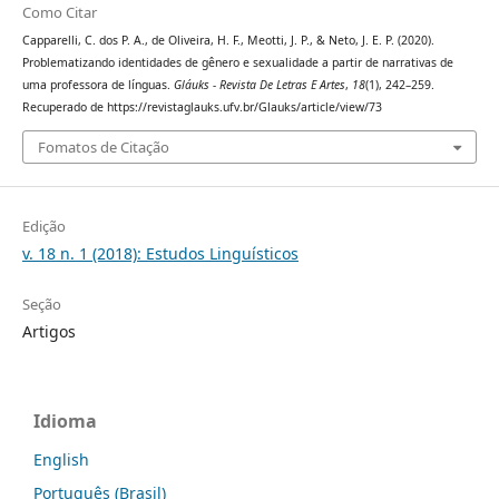
Como Citar
Capparelli, C. dos P. A., de Oliveira, H. F., Meotti, J. P., & Neto, J. E. P. (2020).
Problematizando identidades de gênero e sexualidade a partir de narrativas de
uma professora de línguas.
Gláuks - Revista De Letras E Artes
,
18
(1), 242–259.
Recuperado de https://revistaglauks.ufv.br/Glauks/article/view/73
Fomatos de Citação
Edição
v. 18 n. 1 (2018): Estudos Linguísticos
Seção
Artigos
Idioma
English
Português (Brasil)