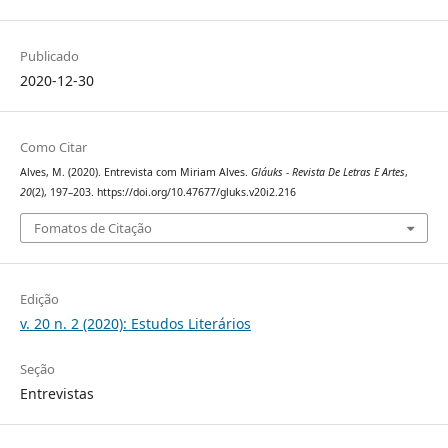
Publicado
2020-12-30
Como Citar
Alves, M. (2020). Entrevista com Miriam Alves.
Gláuks - Revista De Letras E Artes
,
20
(2), 197–203. https://doi.org/10.47677/gluks.v20i2.216
Fomatos de Citação
Edição
v. 20 n. 2 (2020): Estudos Literários
Seção
Entrevistas