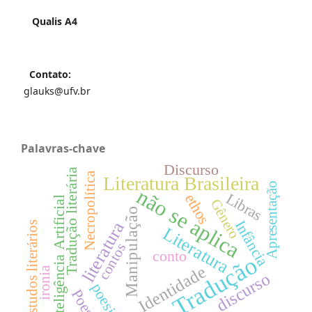
Qualis A4
Contato:
glauks@ufv.br
Palavras-chave
Discurso
Tradução literária
Necropolítica
Literatura Brasileira
Apresentação
não se aplica
Libras
ethos
Inteligência Artificial
Gênero
Manipulação
Infância
literatura
Estudos literários
Literatura
contos
conto
Tradução
Identidade
ironia
discurso
poesia
Poesia