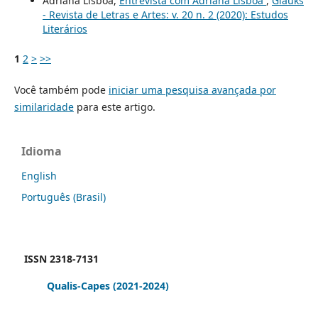
Adriana Lisboa,
Entrevista com Adriana Lisboa
,
Gláuks
- Revista de Letras e Artes: v. 20 n. 2 (2020): Estudos
Literários
1
2
>
>>
Você também pode
iniciar uma pesquisa avançada por
similaridade
para este artigo.
Idioma
English
Português (Brasil)
ISSN 2318-7131
Qualis-Capes
(2021-2024)