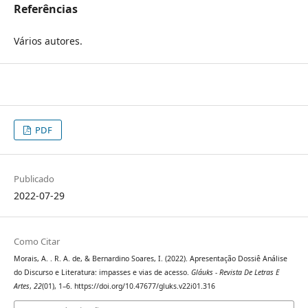
Referências
Vários autores.
PDF
Publicado
2022-07-29
Como Citar
Morais, A. . R. A. de, & Bernardino Soares, I. (2022). Apresentação Dossiê Análise
do Discurso e Literatura: impasses e vias de acesso.
Gláuks - Revista De Letras E
Artes
,
22
(01), 1–6. https://doi.org/10.47677/gluks.v22i01.316