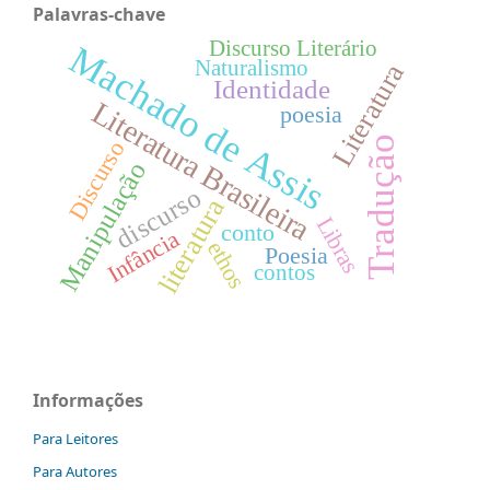
Palavras-chave
Discurso Literário
Machado de Assis
Naturalismo
Literatura
Identidade
Literatura Brasileira
poesia
Tradução
Discurso
Manipulação
discurso
literatura
Libras
conto
Infância
ethos
Poesia
contos
Informações
Para Leitores
Para Autores