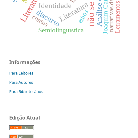
não se aplica
Letramentos Digitais
narrativas de vida
Joaquim Cardozo
Literatura
Identidade
discurso
ethos
contos
Semiolinguística
Informações
Para Leitores
Para Autores
Para Bibliotecários
Edição Atual