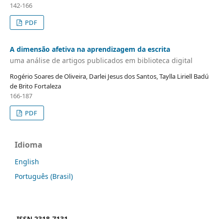
142-166
PDF
A dimensão afetiva na aprendizagem da escrita
uma análise de artigos publicados em biblioteca digital
Rogério Soares de Oliveira, Darlei Jesus dos Santos, Taylla Liriell Badú
de Brito Fortaleza
166-187
PDF
Idioma
English
Português (Brasil)
ISSN 2318-7131