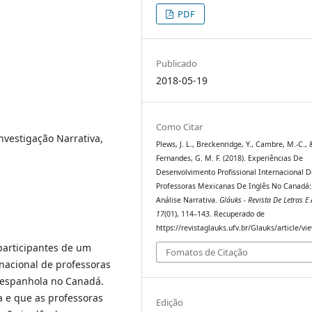
PDF
Publicado
2018-05-19
Como Citar
nvestigação Narrativa,
Plews, J. L., Breckenridge, Y., Cambre, M.-C., 
Fernandes, G. M. F. (2018). Experiências De
Desenvolvimento Profissional Internacional D
Professoras Mexicanas De Inglês No Canadá
Análise Narrativa.
Gláuks - Revista De Letras E 
17
(01), 114–143. Recuperado de
https://revistaglauks.ufv.br/Glauks/article/vi
 participantes de um
Fomatos de Citação
nacional de professoras
 espanhola no Canadá.
 e que as professoras
Edição