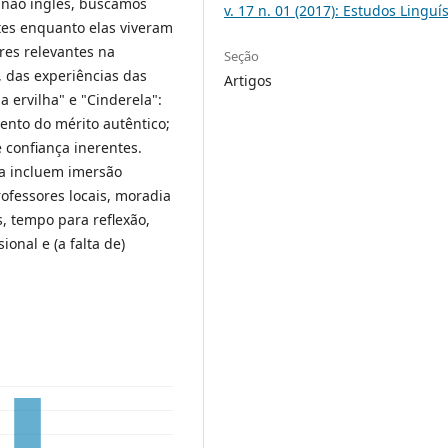
 não inglês, buscamos
v. 17 n. 01 (2017): Estudos Linguí
es enquanto elas viveram
ares relevantes na
Seção
 das experiências das
Artigos
a ervilha" e "Cinderela":
ento do mérito autêntico;
 confiança inerentes.
a incluem imersão
rofessores locais, moradia
as, tempo para reflexão,
onal e (a falta de)